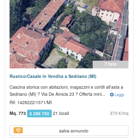
Previous
Next
7 foto
Rustico/Casale in Vendita a Sedriano (MI)
Cascina storica con abitazioni, magazzini e cortili all'asta a
Sedriano (MI) ? Via De Amicis 23 ? Offerta mini...
Leggi
Rif: 1428222/1571/MI
Mq. 773
21 locali
373 €/mq
€ 288 750
salva annuncio