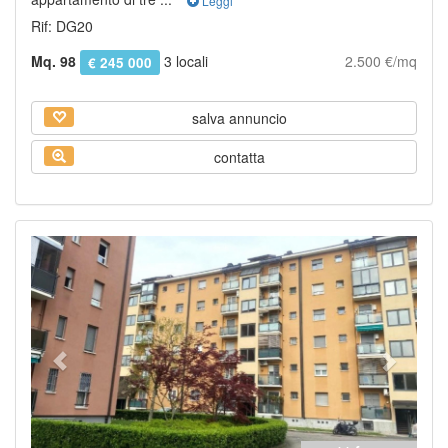
Leggi
Rif: DG20
Mq. 98
3 locali
2.500 €/mq
€ 245 000
salva annuncio
contatta
Previous
Next