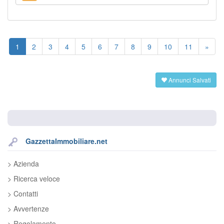
1
2
3
4
5
6
7
8
9
10
11
»
Annunci Salvati
GazzettaImmobiliare.net
> Azienda
> Ricerca veloce
> Contatti
> Avvertenze
> Regolamento