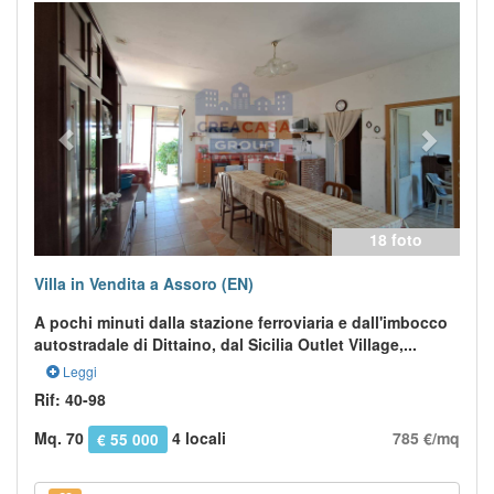
Previous
Next
18 foto
Villa in Vendita a Assoro (EN)
A pochi minuti dalla stazione ferroviaria e dall'imbocco
autostradale di Dittaino, dal Sicilia Outlet Village,...
Leggi
Rif: 40-98
Mq. 70
4 locali
785 €/mq
€ 55 000