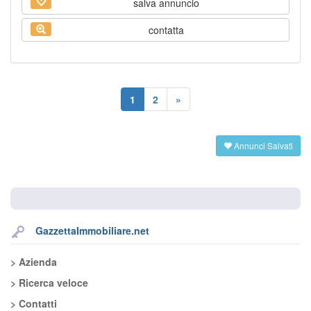
salva annuncio
contatta
1
2
»
Annunci Salvati
GazzettaImmobiliare.net
> Azienda
> Ricerca veloce
> Contatti