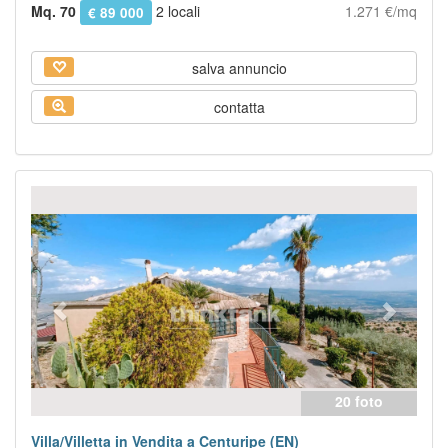
Mq. 70
2 locali
1.271 €/mq
€ 89 000
salva annuncio
contatta
Previous
Next
20 foto
Villa/Villetta in Vendita a Centuripe (EN)