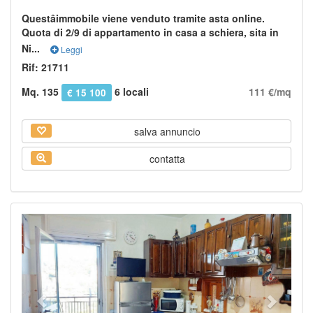
Questâimmobile viene venduto tramite asta online.
Quota di 2/9 di appartamento in casa a schiera, sita in
Ni...
Leggi
Rif: 21711
Mq. 135
6 locali
111 €/mq
€ 15 100
salva annuncio
contatta
Previous
Next