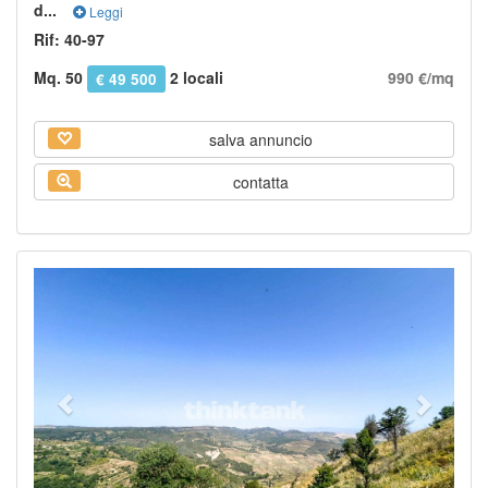
d...
Leggi
Rif: 40-97
Mq. 50
2 locali
990 €/mq
€ 49 500
salva annuncio
contatta
Previous
Next