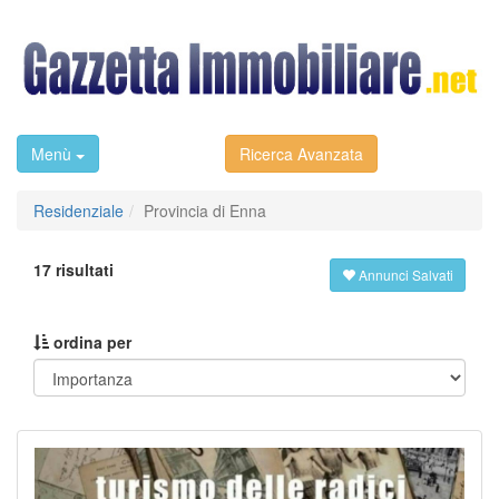
Menù
Ricerca Avanzata
Residenziale
Provincia di Enna
17 risultati
Annunci Salvati
ordina per
Previous
Next