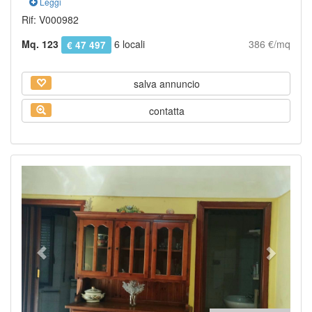
Leggi
Rif: V000982
Mq. 123
6 locali
386 €/mq
€ 47 497
salva annuncio
contatta
Previous
Next