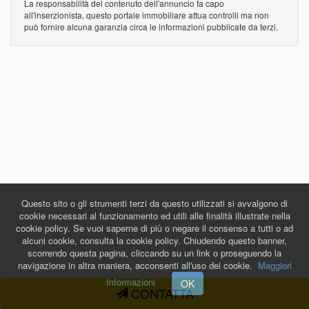
La responsabilità del contenuto dell'annuncio fa capo
all'inserzionista, questo portale immobiliare attua controlli ma non
può fornire alcuna garanzia circa le informazioni pubblicate da terzi.
Questo sito o gli strumenti terzi da questo utilizzati si avvalgono di
cookie necessari al funzionamento ed utili alle finalità illustrate nella
cookie policy. Se vuoi saperne di più o negare il consenso a tutti o ad
alcuni cookie, consulta la cookie policy. Chiudendo questo banner,
scorrendo questa pagina, cliccando su un link o proseguendo la
navigazione in altra maniera, acconsenti all'uso dei cookie.
Maggiori
Informazioni
OK
CONTATTA